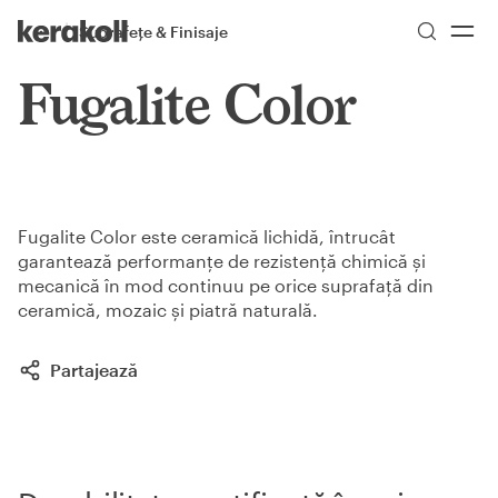
Skip to main content
Go to Homepage
Suprafețe & Finisaje
More
Toggle menu
Fugalite Color
Fugalite Color este ceramică lichidă, întrucât
garantează performanțe de rezistență chimică și
mecanică în mod continuu pe orice suprafață din
ceramică, mozaic și piatră naturală.
Partajează