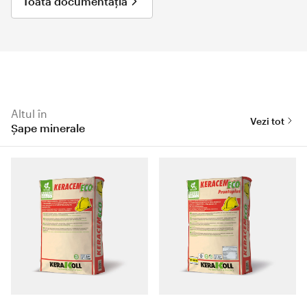
Toată documentația
Altul în
Vezi tot
Şape minerale