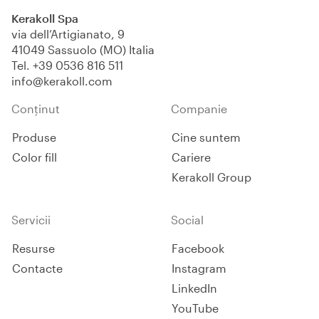
rapidă pentru aplicare cu
Kerakoll Spa
adezivi.
via dell’Artigianato, 9
41049 Sassuolo (MO) Italia
Tel.
+39 0536 816 511
info@kerakoll.com
Conținut
Companie
Produse
Cine suntem
Color fill
Cariere
Kerakoll Group
Servicii
Social
Resurse
Facebook
Contacte
Instagram
LinkedIn
YouTube