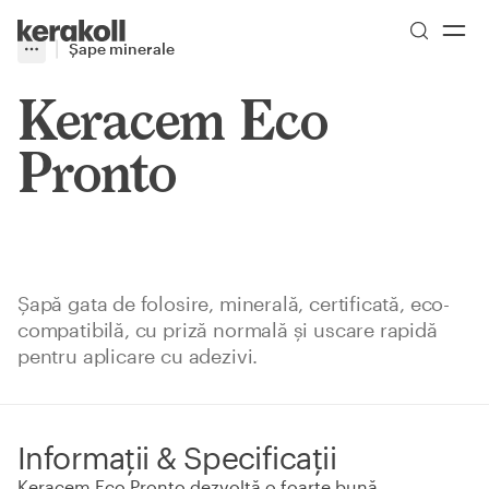
Skip to main content
Go to Homepage
Şape minerale
More
Toggle menu
Keracem Eco
Pronto
Şapă gata de folosire, minerală, certificată, eco-
compatibilă, cu priză normală şi uscare rapidă
pentru aplicare cu adezivi.
Informații & Specificații
Keracem Eco Pronto dezvoltă o foarte bună