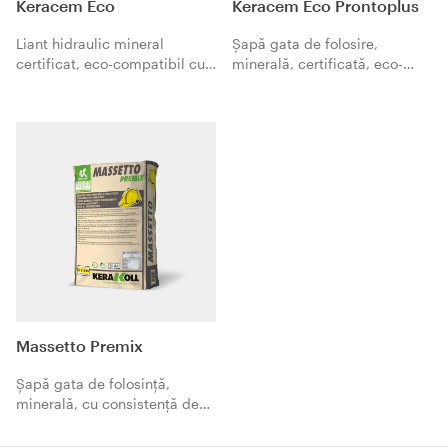
Keracem Eco
Keracem Eco Prontoplus
Liant hidraulic mineral
Şapă gata de folosire,
certificat, eco-compatibil cu
minerală, certificată, eco-
priză normală şi uscare
compatibilă, armată cu fibre,
rapidă, pentru şape normale
cu priză normală şi uscare
şi șape pentru pardoseli
rapidă pentru aplicare cu
încălzite, de mare rezistenţă.
adezivi.
Massetto Premix
Şapă gata de folosinţă,
minerală, cu consistență de
humă umedă, ecologică, cu
priză normală şi uscare