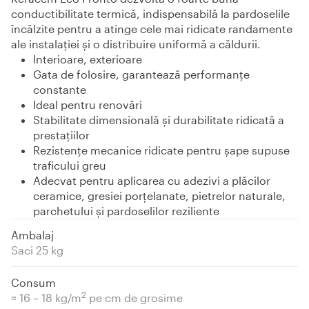
conductibilitate termică, indispensabilă la pardoselile
încălzite pentru a atinge cele mai ridicate randamente
ale instalaţiei şi o distribuire uniformă a căldurii.
Interioare, exterioare
Gata de folosire, garantează performanţe
constante
Ideal pentru renovări
Stabilitate dimensională şi durabilitate ridicată a
prestaţiilor
Rezistenţe mecanice ridicate pentru şape supuse
traficului greu
Adecvat pentru aplicarea cu adezivi a plăcilor
ceramice, gresiei porţelanate, pietrelor naturale,
parchetului şi pardoselilor reziliente
Ambalaj
Saci 25 kg
Consum
2
≈ 16 – 18 kg/m
pe cm de grosime