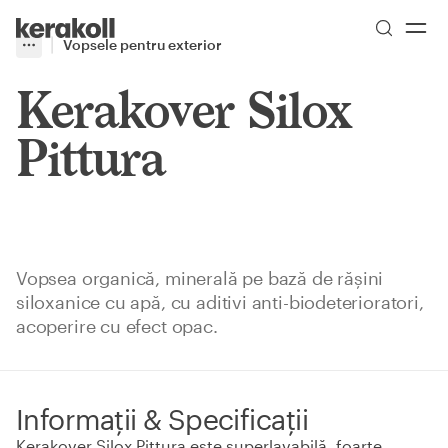
Skip to main content
Go to Homepage
Vopsele pentru exterior
More
Toggle menu
Kerakover Silox
Pittura
Vopsea organică, minerală pe bază de rășini
siloxanice cu apă, cu aditivi anti-biodeterioratori,
acoperire cu efect opac.
Informații & Specificații
Kerakover Silox Pittura este superlavabilă, foarte