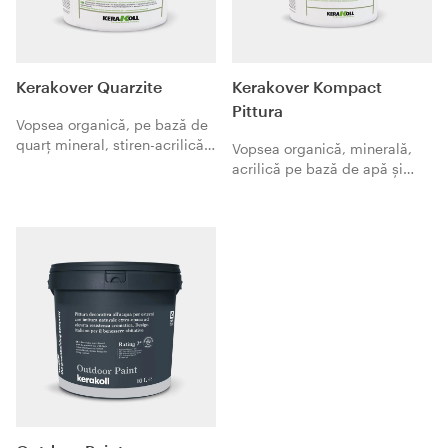
Kerakover Quarzite
Kerakover Kompact
Pittura
Vopsea organică, pe bază de
quarț mineral, stiren-acrilică
Vopsea organică, minerală,
pe bază de apă și cu aditivi
acrilică pe bază de apă și
anti-bioteterioratori, cu putere
siloxani hidrofobi, cu putere
mare de acoperire și cu efect
mare de acoperire și umplere,
mat.
cu efect mat si compact.