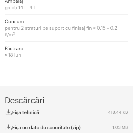
Ambalaj
găleţi 14 l - 4 l
Consum
pentru 2 straturi pe suport cu finisaj fin ≈ 0,15 – 0,2
2
ℓ/m
Păstrare
≈ 18 luni
Descărcări
Fişa tehnică
418.44 KB
Fișa cu date de securitate (zip)
1.03 MB