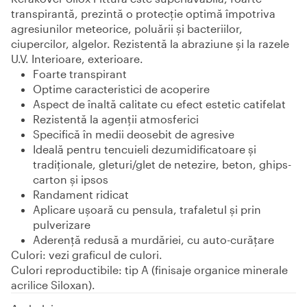
transpirantă, prezintă o protecţie optimă împotriva
agresiunilor meteorice, poluării şi bacteriilor,
ciupercilor, algelor. Rezistentă la abraziune şi la razele
U.V. Interioare, exterioare.
Foarte transpirant
Optime caracteristici de acoperire
Aspect de înaltă calitate cu efect estetic catifelat
Rezistentă la agenţii atmosferici
Specifică în medii deosebit de agresive
Ideală pentru tencuieli dezumidificatoare şi
tradiţionale, gleturi/glet de netezire, beton, ghips-
carton şi ipsos
Randament ridicat
Aplicare uşoară cu pensula, trafaletul şi prin
pulverizare
Aderență redusă a murdăriei, cu auto-curățare
Culori: vezi graficul de culori.
Culori reproductibile: tip A (finisaje organice minerale
acrilice Siloxan).