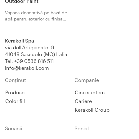
Outdoor Paint
Vopsea decorativă pe bază de
apă pentru exterior cu finisaj
natural cu rezistență
cromatică ridicată, pentru
protecția maximă a clădirii
Kerakoll Spa
împotriva agenților
via dell’Artigianato, 9
atmosferici.
41049 Sassuolo (MO) Italia
Tel.
+39 0536 816 511
info@kerakoll.com
Conținut
Companie
Produse
Cine suntem
Color fill
Cariere
Kerakoll Group
Servicii
Social