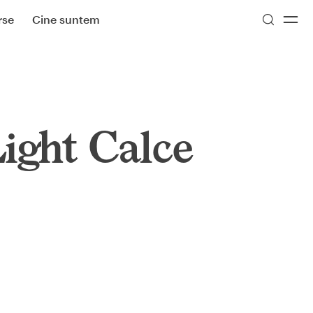
rse
Cine suntem
ight Calce