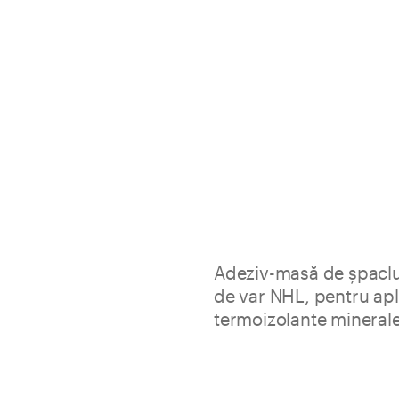
Adeziv-masă de șpaclu
de var NHL, pentru apl
termoizolante minerale 
Adeziv&Glet de netezire pe baz