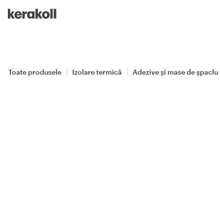
Skip to main content
Go to Homepage
Toate produsele
Izolare termică
Adezive și mase de șpaclu