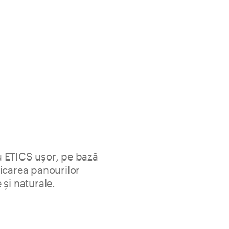
 ETICS ușor, pe bază
icarea panourilor
și naturale.
ă de var, mineral, ușor pentru izolații specific pentru