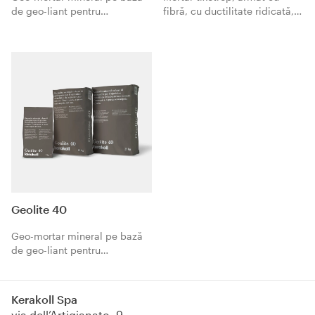
de geo-liant pentru
fibră, cu ductilitate ridicată,
consolidarea monolitică FRC
pentru reconstruire de beton
a betonului armat. Turnabil și
și zidărie.
ranforsat cu fibre cu Steel
Fiber.
Geolite 40
Geo-mortar mineral pe bază
de geo-liant pentru
restaurarea monolitică a
betonului armat. Tixotropic,
cu priză semi-rapidă 40 min.
Kerakoll Spa
via dell’Artigianato, 9