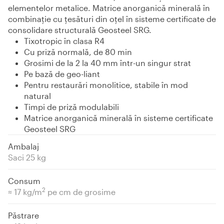
elementelor metalice. Matrice anorganică minerală în
combinație cu țesături din oțel în sisteme certificate de
consolidare structurală Geosteel SRG.
Tixotropic în clasa R4
Cu priză normală, de 80 min
Grosimi de la 2 la 40 mm într-un singur strat
Pe bază de geo-liant
Pentru restaurări monolitice, stabile în mod
natural
Timpi de priză modulabili
Matrice anorganică minerală în sisteme certificate
Geosteel SRG
Ambalaj
Saci 25 kg
Consum
2
≈ 17 kg/m
pe cm de grosime
Păstrare