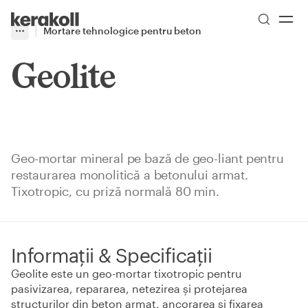
Skip to main content
Go to Homepage
Mortare tehnologice pentru beton
More
Toggle menu
Geolite
Geo-mortar mineral pe bază de geo-liant pentru
restaurarea monolitică a betonului armat.
Tixotropic, cu priză normală 80 min.
Informații & Specificații
Geolite este un geo-mortar tixotropic pentru
pasivizarea, repararea, netezirea și protejarea
structurilor din beton armat, ancorarea și fixarea