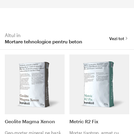
Altul în
Vezi tot
Mortare tehnologice pentru beton
Geolite Magma Xenon
Metric R2 Fix
Geo-mortar mineral pe bază
Mortar tixotrop, armat cu