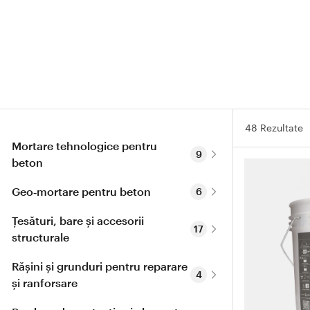
48 Rezultate
Mortare tehnologice pentru 
9
beton
Geo‑mortare pentru beton
6
Țesături, bare și accesorii 
17
structurale
Rășini și grunduri pentru reparare 
4
și ranforsare