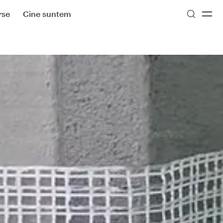
rse
Cine suntem