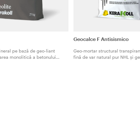
Geocalce F Antisismico
neral pe bază de geo-liant
Geo-mortar structural transpiran
area monolitică a betonului
fină de var natural pur NHL și ge
pic, cu priză normală 80 min.
M15. Specifică ca matrice mine
combinat cu țesături din oțel ga
Geosteel, plase de bazalt-oțel i
Geosteel Grid și bare elicoidale 
inoxidabil Steel Dryfast în siste
de consolidare structurală, îmbu
consolidare seismică. Certificat
îmbunătăți siguranța clădirilor.