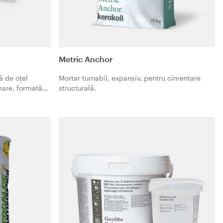
Metric Anchor
ă de oțel
Mortar turnabil, expansiv, pentru cimentare
mare, formată
structurală.
 pe o
 Geosteel G600
structurale în
 Geocalce și
lite Gel, în
și de pe șantier.