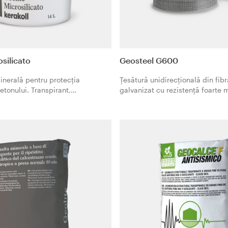
osilicato
Geosteel G600
nerală pentru protecția
Țesătură unidirecțională din fibr
etonului. Transpirant,
galvanizat cu rezistență foarte 
e. Efect de granulaţie fină.
din micro-toroane de oțel fixate
microplasă din fibră de sticlă.
este specific pentru consolidări 
combinație cu matrice minerale
Geolite sau matrice organică Geo
funcție de cerințele proiectului 