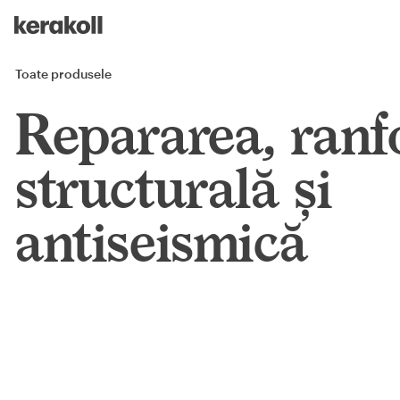
Skip to main content
Go to Homepage
Toate produsele
Repararea, ranf
structurală și
antiseismică