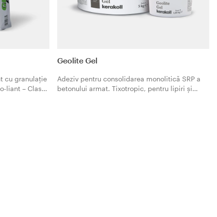
Geolite Gel
t cu granulație
Adeziv pentru consolidarea monolitică SRP a
o-liant – Clasa
betonului armat. Tixotropic, pentru lipiri și
rală de
ancorări structurale.
lvanizat
noxidabil
din oțel
mele certificate
nătățire și
 pentru a