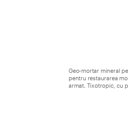
Geo-mortar mineral pe
pentru restaurarea mon
armat. Tixotropic, cu p
Geolite 10 este un geo-mortar 
protejarea structurilor din be
Specific pentru intervenţii cu