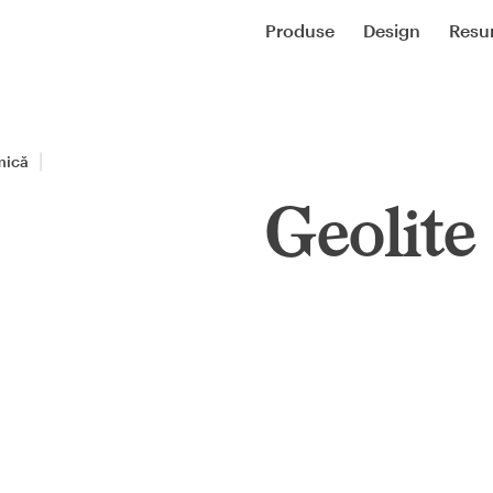
Produse
Design
Resu
mică
Geolite