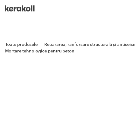
Skip to main content
Go to Homepage
Toate produsele
Repararea, ranforsare structurală și antiseis
Mortare tehnologice pentru beton