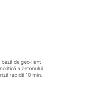
 bază de geo-liant
olitică a betonului
riză rapidă 10 min.
tixotropic pentru pasivizarea, repararea, netezirea și
ton armat, ancorarea și fixarea elementelor metalice.
 canciocul, la temperaturi joase, necesitatea dării rapide