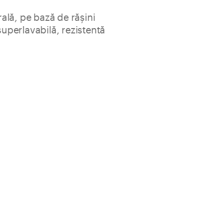
lă, pe bază de răşini
 superlavabilă, rezistentă
erlavabilă, transpirantă, cu aditivi antibiodeterioratori,
cat de acoperire şi un punct de alb foarte bun. Foarte
lare. Interioare.
tă
Găleată 14 l / 4 l
pentru 2 straturi pe suport cu finisaj fin ≈
2
0,18-0,2 l/m
≈ 18 luni