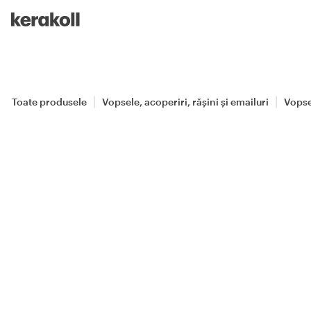
Skip to main content
Go to Homepage
Toate produsele
Vopsele, acoperiri, rășini și emailuri
Vopse