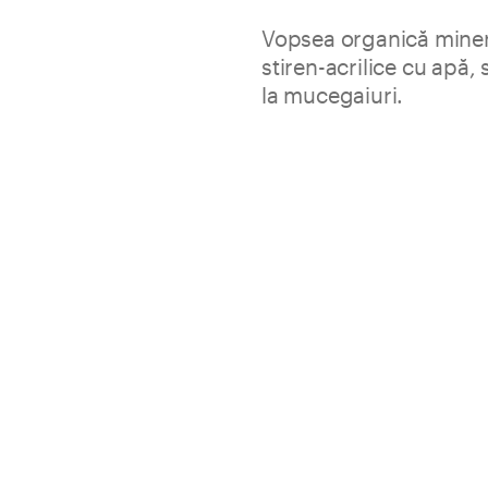
Vopsea organică minera
stiren-acrilice cu apă,
la mucegaiuri.
Keradecor Super Paint este sup
cu aspect catifelat, grad ridi
rezistent la abraziune şi la spă
Superlavabilă, transpiran
Rezistent la mucegaiuri
Culori: vezi graficul de culori.
Ambalaj
Consum
Păstrare