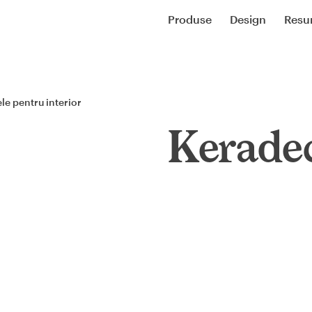
Produse
Design
Resu
le pentru interior
Keradec