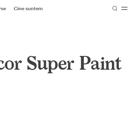
rse
Cine suntem
or Super Paint