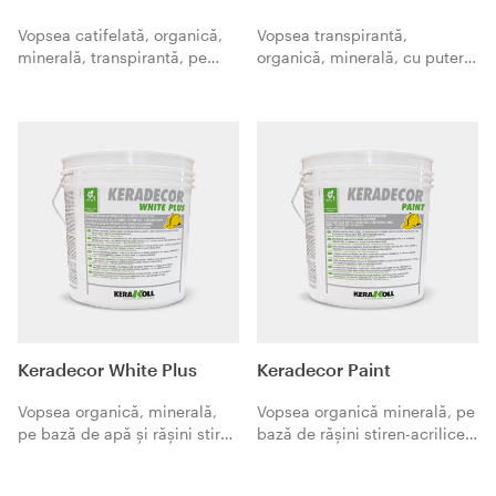
Vopsea catifelată, organică,
Vopsea transpirantă,
minerală, transpirantă, pe
organică, minerală, cu putere
bază de apă și răşini vinilice
mare de umplere și acoperire,
cu capacitate mare de
cu efect opac.
acoperire şi efect mat.
Keradecor White Plus
Keradecor Paint
Vopsea organică, minerală,
Vopsea organică minerală, pe
pe bază de apă și răşini stirol-
bază de răşini stiren-acrilice
acrilice, cu efect mat.
cu apă, lavabilă, rezistentă la
mucegaiuri.