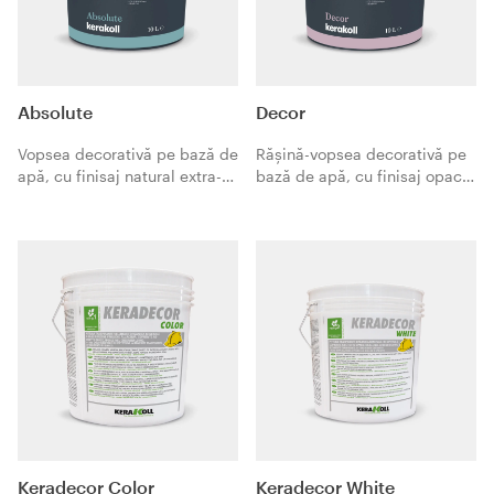
Absolute
Decor
Vopsea decorativă pe bază de
Răşină-vopsea decorativă pe
apă, cu finisaj natural extra-
bază de apă, cu finisaj opac
opac, cu profunzime
igienizabil, cu intensitate
cromatică ridicată. Fiind
cromatică ridicată. Ideală
foarte transpirantă, ideală
pentru decorarea pereţilor
pentru completarea
care necesită lavabilitate
sistemelor de dezumidificare.
superioară (bucătării, băi,
dormitoare pentru copii) și
pentru zone de uz intensiv
(coridoare și scări).
Keradecor Color
Keradecor White