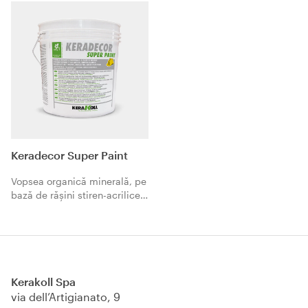
Keradecor Super Paint
Vopsea organică minerală, pe
bază de răşini stiren-acrilice
cu apă, superlavabilă,
rezistentă la mucegaiuri.
Kerakoll Spa
via dell’Artigianato, 9