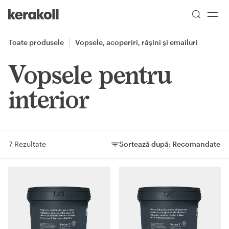
Skip to main content
Go to Homepage
Toate produsele
Vopsele, acoperiri, rășini și emailuri
Vopsele pentru
interior
7 Rezultate
Sortează după:
Recomandate
Sortează după: