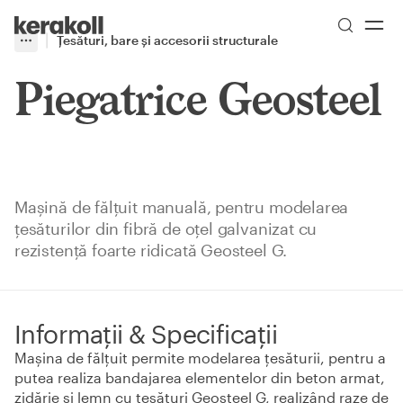
Skip to main content
Go to Homepage
Țesături, bare și accesorii structurale
More
Toggle menu
Piegatrice Geosteel
Mașină de fălțuit manuală, pentru modelarea
țesăturilor din fibră de oțel galvanizat cu
rezistență foarte ridicată Geosteel G.
Informații & Specificații
Mașina de fălțuit permite modelarea țesăturii, pentru a
putea realiza bandajarea elementelor din beton armat,
zidărie și lemn cu țesături Geosteel G, realizând raze de