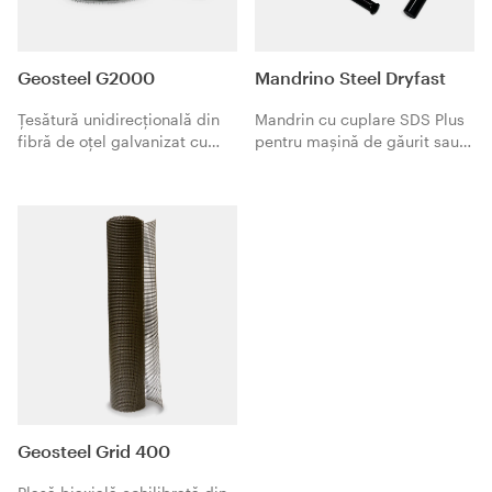
Geosteel G2000
Mandrino Steel Dryfast
Țesătură unidirecțională din
Mandrin cu cuplare SDS Plus
fibră de oțel galvanizat cu
pentru mașină de găurit sau
rezistență foarte mare,
ciocan rotopercutor pentru
formată din micro-toroane de
instalarea de bare elicoidale
oțel fixate pe o microplasă
din oțel inoxidabil Steel
din fibră de sticlă. Geosteel
Dryfast.
G2000 este specific pentru
consolidări structurale în
combinație cu matricea
organică Geolite Gel.
Geosteel Grid 400