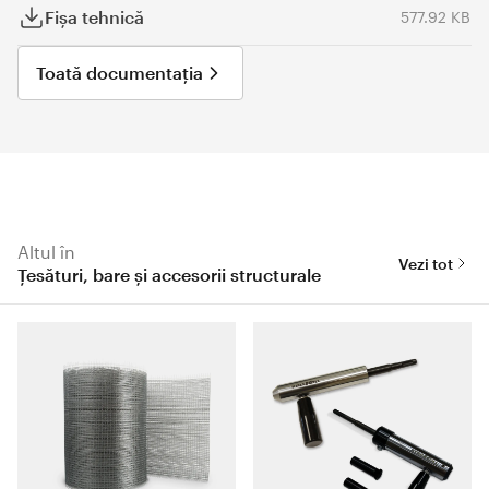
Fişa tehnică
577.92 KB
Toată documentația
Altul în
Vezi tot
Țesături, bare și accesorii structurale