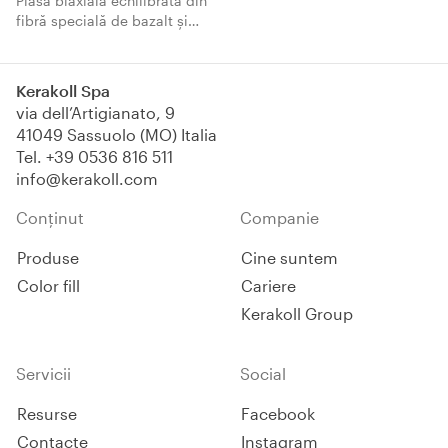
Plasă biaxială echilibrată din
fibră specială de bazalt și
microfire din oțel inoxidabil
AISI 304, sudată la cald și
protejată cu tratament
Kerakoll Spa
rezistent la agenți alcalini,
via dell’Artigianato, 9
garantează stabilitatea și
41049 Sassuolo (MO) Italia
performanțele în ambele
Tel.
+39 0536 816 511
direcții. Ușor de aplicat,
info@kerakoll.com
specifică pentru angrenarea
perfectă cu Geocalce F
Conținut
Companie
Antisismico.
Produse
Cine suntem
Color fill
Cariere
Kerakoll Group
Servicii
Social
Resurse
Facebook
Contacte
Instagram