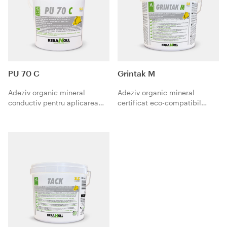
PU 70 C
Grintak M
Adeziv organic mineral
Adeziv organic mineral
conductiv pentru aplicarea
certificat eco-compatibil
pardoselilor din cauciuc, PVC,
pentru aplicarea mochetei şi
linoleum conductive pe
a materialelor aciforme.
suporturi absorbante și
neabsorbante.