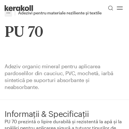
Skip to main content
Go to Homepage
Adezivi pentru materiale reziliente și textile
More
Toggle menu
PU 70
Adeziv organic mineral pentru aplicarea
pardoselilor din cauciuc, PVC, mochetă, iarbă
sintetică pe suporturi absorbante şi
neabsorbante.
Informații & Specificații
PU 70 prezintă o lipire durabilă şi rezistentă la apă şi la
spălări pentru aplicarea sigură a tuturor tipurilor de