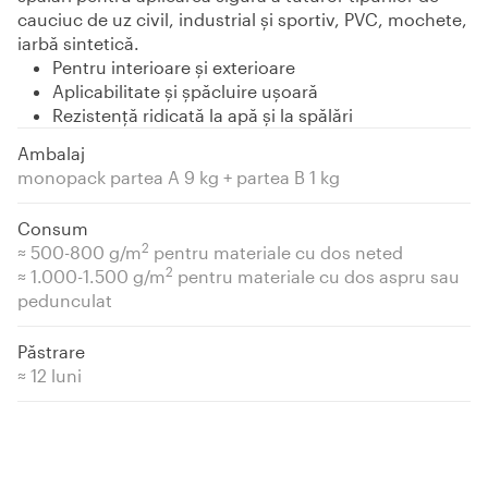
cauciuc de uz civil, industrial şi sportiv, PVC, mochete,
iarbă sintetică.
Pentru interioare şi exterioare
Aplicabilitate şi şpăcluire uşoară
Rezistență ridicată la apă şi la spălări
Ambalaj
monopack partea A 9 kg + partea B 1 kg
Consum
2
≈ 500-800 g/m
pentru materiale cu dos neted
2
≈ 1.000-1.500 g/m
pentru materiale cu dos aspru sau
pedunculat
Păstrare
≈ 12 luni