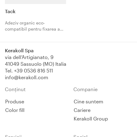
Tack
Adeziv organic eco-
compatibil pentru fixarea a
pardoselilor autoadezive din
PVC şi cauciuc pe suporturi
compacte absorbante şi
Kerakoll Spa
neabsorbante.
via dell’Artigianato, 9
41049 Sassuolo (MO) Italia
Tel.
+39 0536 816 511
info@kerakoll.com
Conținut
Companie
Produse
Cine suntem
Color fill
Cariere
Kerakoll Group
Servicii
Social