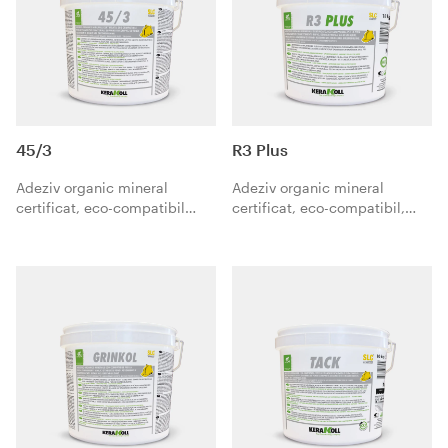
45/3
R3 Plus
Adeziv organic mineral
Adeziv organic mineral
certificat, eco-compatibil
certificat, eco-compatibil,
pentru aplicarea de PVC şi
pentru aplicarea pardoselilor
materiale cu suport din PVC,
și a acoperirilor din PVC, LVT,
pe straturi absorbante.
cauciuc până la o grosime de
3 mm, mochetă și linoleum
pe suporturi absorbante.