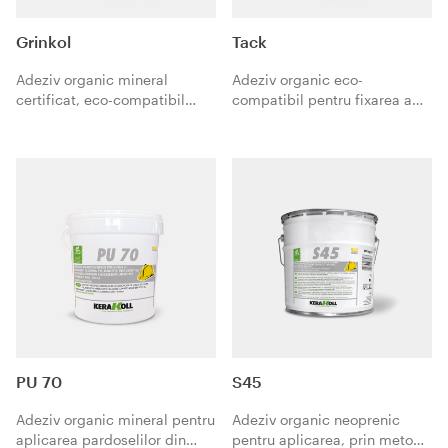
Grinkol
Tack
Adeziv organic mineral
Adeziv organic eco-
certificat, eco-compatibil
compatibil pentru fixarea a
pentru aplicarea pardoselilor
pardoselilor autoadezive din
vinilice şi mochetelor pe
PVC şi cauciuc pe suporturi
suporturi absorbante.
compacte absorbante şi
neabsorbante.
PU 70
S45
Adeziv organic mineral pentru
Adeziv organic neoprenic
aplicarea pardoselilor din
pentru aplicarea, prin metoda