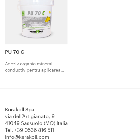
PU 70 C
Adeziv organic mineral
conductiv pentru aplicarea
pardoselilor din cauciuc, PVC,
linoleum conductive pe
suporturi absorbante și
neabsorbante.
Kerakoll Spa
via dell’Artigianato, 9
41049 Sassuolo (MO) Italia
Tel.
+39 0536 816 511
info@kerakoll.com