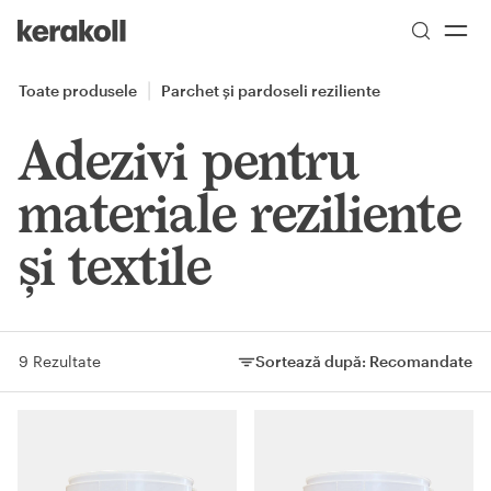
Skip to main content
Go to Homepage
Toate produsele
Parchet şi pardoseli reziliente
Adezivi pentru
materiale reziliente
și textile
9 Rezultate
Sortează după:
Recomandate
Sortează după: