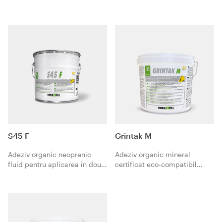
cauciuc, PVC, mochetă, iarbă
dublei aplicări, de PVC,
sintetică pe suporturi
cauciuc, mochetă, linoleum.
absorbante şi neabsorbante.
S45 F
Grintak M
Adeziv organic neoprenic
Adeziv organic mineral
fluid pentru aplicarea în două
certificat eco-compatibil
straturi de PVC, cauciuc,
pentru aplicarea mochetei şi
mochetă, linoleum.
a materialelor aciforme.