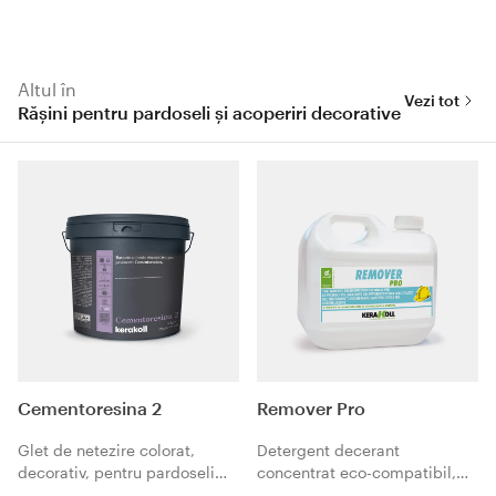
Altul în
Vezi tot
Rășini pentru pardoseli și acoperiri decorative
Cementoresina 2
Remover Pro
Glet de netezire colorat,
Detergent decerant
decorativ, pentru pardoseli
concentrat eco-compatibil,
Cementoresina.
pentru îndepărtarea cerurilor,