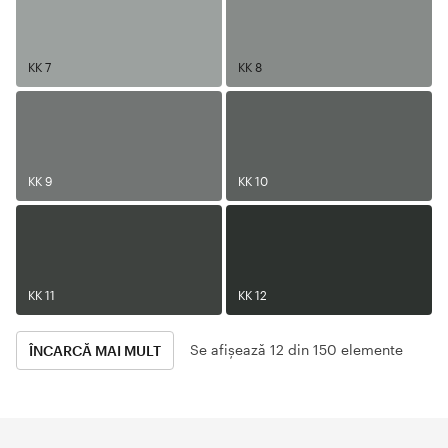
KK 7
KK 8
KK 9
KK 10
KK 11
KK 12
Se afișează 12 din 150 elemente
ÎNCARCĂ MAI MULT