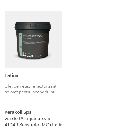
uleiurilor și unsorilor vechi de
pe pardoseli din rășină,
materiale reziliente, marmură,
ceramică.
Patina​
Glet de netezire texturizant
colorat pentru acoperiri cu
rășină Patina și Patina Living.
Kerakoll Spa
via dell’Artigianato, 9
41049 Sassuolo (MO) Italia