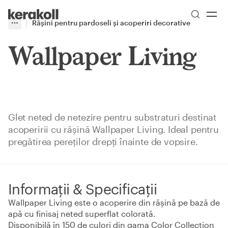
Skip to main content
Go to Homepage
Rășini pentru pardoseli și acoperiri decorative
More
Toggle menu
Wallpaper Living​
Glet neted de netezire pentru substraturi destinat
acoperirii cu rășină Wallpaper Living. Ideal pentru
pregătirea pereților drepți înainte de vopsire.
Informații & Specificații
Wallpaper Living este o acoperire din rășină pe bază de
apă cu finisaj neted superflat colorată.
Disponibilă în 150 de culori din gama Color Collection